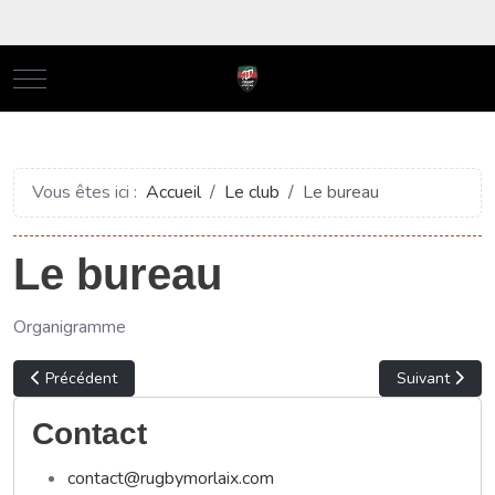
Mobile Menu Toggle
Vous êtes ici :
Accueil
Le club
Le bureau
Le bureau
Organigramme
Article précédent : Bienvenue au Rugby Club Pays de Morlaix !
Article suiva
Précédent
Suivant
Contact
contact@rugbymorlaix.com