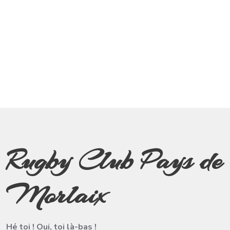
Rugby Club Pays de
Morlaix
Hé toi ! Oui, toi là-bas !