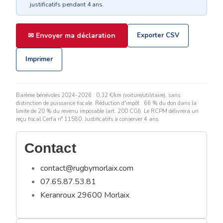
justificatifs pendant 4 ans.
✉ Envoyer ma déclaration
Exporter CSV
Imprimer
Barème bénévoles 2024-2026 : 0,32 €/km (voiture/utilitaire), sans
distinction de puissance fiscale. Réduction d'impôt : 66 % du don dans la
limite de 20 % du revenu imposable (art. 200 CGI). Le RCPM délivrera un
reçu fiscal Cerfa n° 11580. Justificatifs à conserver 4 ans.
Contact
contact@rugbymorlaix.com
07.65.87.53.81
Keranroux 29600 Morlaix