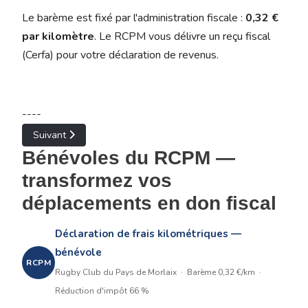
Le barème est fixé par l'administration fiscale :
0,32 €
par kilomètre
. Le RCPM vous délivre un reçu fiscal
(Cerfa) pour votre déclaration de revenus.
----
Article suivant : Journée féminines
Suivant
Bénévoles du RCPM —
transformez vos
déplacements en don fiscal
Déclaration de frais kilométriques —
bénévole
RCPM
Rugby Club du Pays de Morlaix · Barème 0,32 €/km ·
Réduction d'impôt 66 %