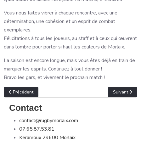
Vous nous faites vibrer à chaque rencontre, avec une
détermination, une cohésion et un esprit de combat
exemplaires.
Félicitations à tous les joueurs, au staff et à ceux qui œuvrent
dans l’ombre pour porter si haut les couleurs de Morlaix.
La saison est encore longue, mais vous êtes déjà en train de
marquer les esprits. Continuez à tout donner !
Bravo les gars, et vivement le prochain match !
Article précédent : Le RCPM rejoint le Collectif Sport Durable de l
Article suivan
Précédent
Suivant
Contact
contact@rugbymorlaix.com
07.65.87.53.81
Keranroux 29600 Morlaix