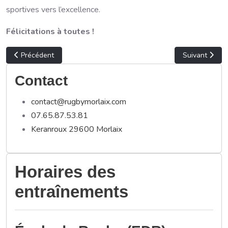
sportives vers l’excellence.
Félicitations à toutes !
Article précédent : Victoire historique pour nos féminines séniors !
Article suiva
Précédent
Suivant
Contact
contact@rugbymorlaix.com
07.65.87.53.81
Keranroux 29600 Morlaix
Horaires des
entraînements