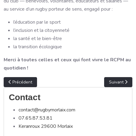
du club — bénévoles, volontaires, éducateurs et salariés —
au service d’un rugby porteur de sens, engagé pour :
l’éducation par le sport
l’inclusion et la citoyenneté
la santé et le bien-être
la transition écologique
Merci à toutes celles et ceux qui font vivre le RCPM au
quotidien !
Article précédent : Protocole de renforcement du rachis cervical
Article suivan
Précédent
Suivant
Contact
contact@rugbymorlaix.com
07.65.87.53.81
Keranroux 29600 Morlaix