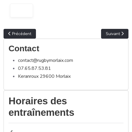
Article précédent : Déplacement des M14 pour la J1
Article suivan
Précédent
Suivant
Contact
contact@rugbymorlaix.com
07.65.87.53.81
Keranroux 29600 Morlaix
Horaires des
entraînements